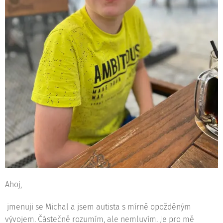
Ahoj,
jmenuji se Michal a jsem autista s mírně opožděným
vývojem. Částečně rozumím, ale nemluvím. Je pro mě