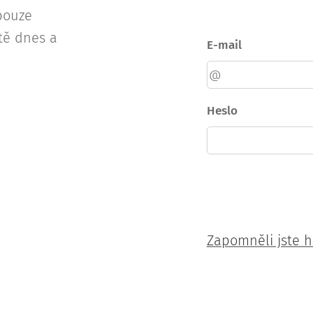
pouze
ště dnes a
E-mail
Heslo
Zapomněli jste h