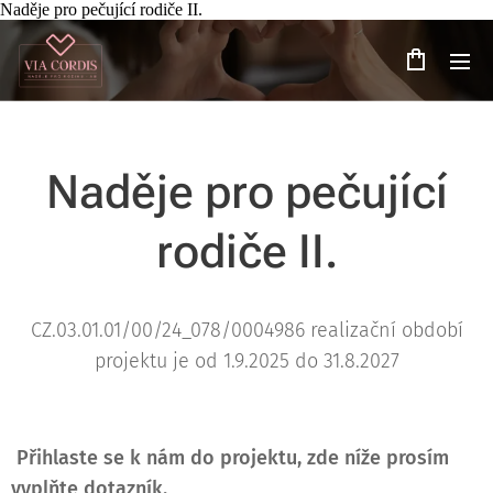
Naděje pro pečující rodiče II.
Naděje pro pečující
rodiče II.
CZ.03.01.01/00/24_078/0004986 realizační období
projektu je od 1.9.2025 do 31.8.2027
Přihlaste se k nám do projektu, zde níže prosím
vyplňte dotazník.