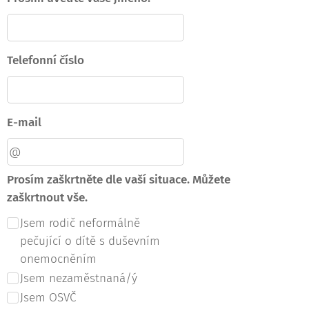
Telefonní číslo
E-mail
Prosím zaškrtněte dle vaší situace. Můžete
zaškrtnout vše.
Jsem rodič neformálně
pečující o dítě s duševním
onemocněním
Jsem nezaměstnaná/ý
Jsem OSVČ