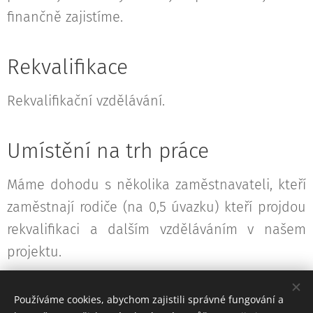
finančně zajistíme.
Rekvalifikace
Rekvalifikační vzdělávání.
Umístění na trh práce
Máme dohodu s několika zaměstnavateli, kteří
zaměstnají rodiče (na 0,5 úvazku) kteří projdou
rekvalifikaci a dalším vzděláváním v našem
projektu.
Používáme cookies, abychom zajistili správné fungování a