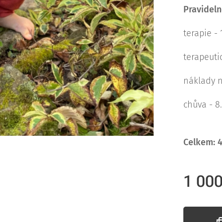
Pravideln
terapie -
terapeuti
náklady n
chůva - 8
Celkem: 
1 00