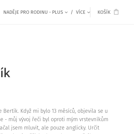
NADĚJE PRO RODINU - PLUS
VÍCE
KOŠÍK
ík
e Bertík. Když mi bylo 13 měsíců, objevila se u
e - můj vývoj řeči byl oproti mým vrstevníkům
ačal jsem mluvit, ale pouze anglicky. Určit