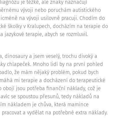
iagnózu je těžké, ale znaky naznačují
ěrnému vývoji nebo poruchám autistického
Nicméně na vývoji usilovně pracuji. Chodím do
cké školky v Kralupech, docházím na terapie do
na jazykové terapie, abych se rozmluvil.
ta, dinosaury a jsem veselý, trochu divoký a
ky chlapeček. Mnoho lidí by na první pohled
padlo, že mám nějaký problém, pokud bych
omáhá mi terapie a docházení do terapeutické
ro obojí jsou potřeba finanční náklady, což je
avíc se spoustou přesunů, tedy nákladů na
ším nákladem je chůva, která mamince
pracovat a vydělat na potřebné extra náklady.