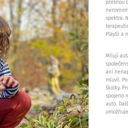
přesnou d
nerovnom
spektra. 
terapeuti
PlaySi a 
Miluji au
společens
ani nena
mluvil. P
školky. P
spojeno n
auto. Dal
umožňuje 