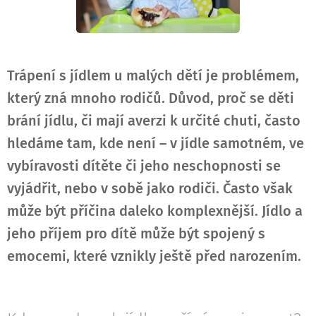
Trápení s jídlem u malých dětí je problémem,
který zná mnoho rodičů. Důvod, proč se děti
brání jídlu, či mají averzi k určité chuti, často
hledáme tam, kde není – v jídle samotném, ve
vybíravosti dítěte či jeho neschopnosti se
vyjádřit, nebo v sobě jako rodiči. Často však
může být příčina daleko komplexnější. Jídlo a
jeho příjem pro dítě může být spojený s
emocemi, které vznikly ještě před narozením.