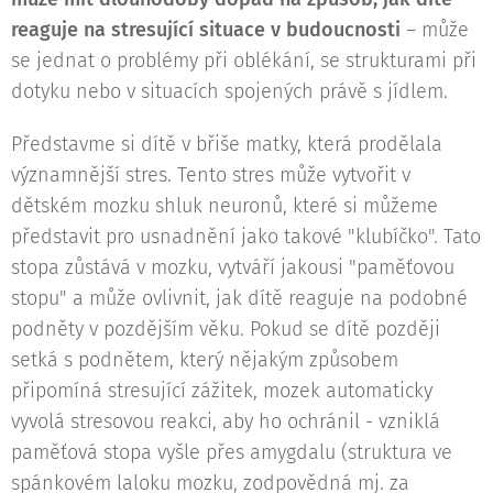
reaguje na stresující situace v budoucnosti
– může
se jednat o problémy při oblékání, se strukturami při
dotyku nebo v situacích spojených právě s jídlem.
Představme si dítě v břiše matky, která prodělala
významnější stres. Tento stres může vytvořit v
dětském mozku shluk neuronů, které si můžeme
představit pro usnadnění jako takové "klubíčko". Tato
stopa zůstává v mozku, vytváří jakousi "paměťovou
stopu" a může ovlivnit, jak dítě reaguje na podobné
podněty v pozdějším věku. Pokud se dítě později
setká s podnětem, který nějakým způsobem
připomíná stresující zážitek, mozek automaticky
vyvolá stresovou reakci, aby ho ochránil - vzniklá
paměťová stopa vyšle přes amygdalu (struktura ve
spánkovém laloku mozku, zodpovědná mj. za