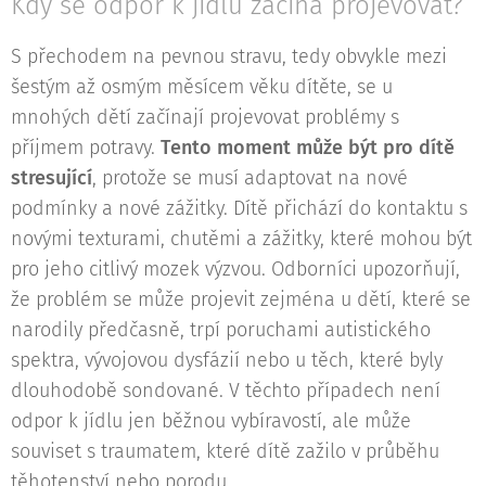
Kdy se odpor k jídlu začíná projevovat?
S přechodem na pevnou stravu, tedy obvykle mezi
šestým až osmým měsícem věku dítěte, se u
mnohých dětí začínají projevovat problémy s
příjmem potravy.
Tento moment může být pro dítě
stresující
, protože se musí adaptovat na nové
podmínky a nové zážitky. Dítě přichází do kontaktu s
novými texturami, chutěmi a zážitky, které mohou být
pro jeho citlivý mozek výzvou. Odborníci upozorňují,
že problém se může projevit zejména u dětí, které se
narodily předčasně, trpí poruchami autistického
spektra, vývojovou dysfázií nebo u těch, které byly
dlouhodobě sondované. V těchto případech není
odpor k jídlu jen běžnou vybíravostí, ale může
souviset s traumatem, které dítě zažilo v průběhu
těhotenství nebo porodu.