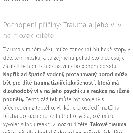
Pochopení příčiny: Trauma a jeho vliv
na mozek dítěte
Trauma v raném věku může zanechat hluboké stopy v
dětském mozku, a to zejména pokud šlo o stresující
zážitek během těhotenství nebo během porodu.
Například špatně vedený protahovaný porod může
být pro dítě traumatizující zkušeností
, která má
dlouhodobý vliv na jeho psychiku a reakce na různé
podněty.
Tento zážitek může být spojený s
přechodem z teplého, vlhkého prostředí matčina
břicha do suchého, chladného světa, což může
vyvolat silnou reakci v mozku dítěte.
Takové trauma
může mít dlouhodobý dopad na způsob, jak dítě