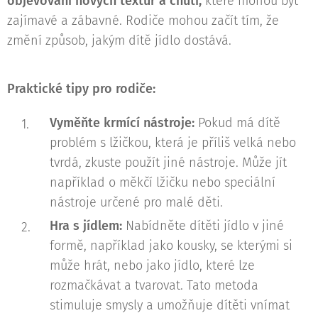
objevování nových textur a chutí,
které mohou být
zajímavé a zábavné. Rodiče mohou začít tím, že
změní způsob, jakým dítě jídlo dostává.
Praktické tipy pro rodiče:
Vyměňte krmící nástroje:
Pokud má dítě
problém s lžičkou, která je příliš velká nebo
tvrdá, zkuste použít jiné nástroje. Může jít
například o měkčí lžičku nebo speciální
nástroje určené pro malé děti.
Hra s jídlem:
Nabídněte dítěti jídlo v jiné
formě, například jako kousky, se kterými si
může hrát, nebo jako jídlo, které lze
rozmačkávat a tvarovat. Tato metoda
stimuluje smysly a umožňuje dítěti vnímat