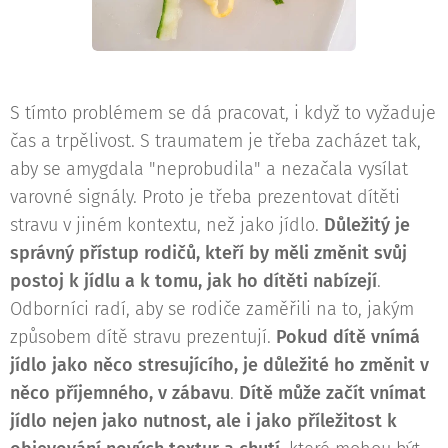
S tímto problémem se dá pracovat, i když to vyžaduje
čas a trpělivost. S traumatem je třeba zacházet tak,
aby se amygdala "neprobudila" a nezačala vysílat
varovné signály. Proto je třeba prezentovat dítěti
stravu v jiném kontextu, než jako jídlo.
Důležitý je
správný přístup rodičů, kteří by měli změnit svůj
postoj k jídlu a k tomu, jak ho dítěti nabízejí
.
Odborníci radí, aby se rodiče zaměřili na to, jakým
způsobem dítě stravu prezentují.
Pokud dítě vnímá
jídlo jako něco stresujícího, je důležité ho změnit v
něco příjemného, v zábavu
.
Dítě může začít vnímat
jídlo nejen jako nutnost, ale i jako příležitost k