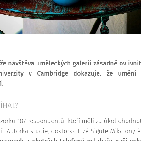
e návštěva uměleckých galerií zásadně ovlivnit
iverzity v Cambridge dokazuje, že umění 
í.
ÍHAL?
zorku 187 respondentů, kteří měli za úkol ohodno
i. Autorka studie, doktorka Elzé Sigute Mikalonytė
razovek a chytrých telefonů oslabuje naši sc