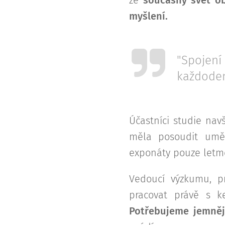
myšlení.
"Spojení
každoden
Účastníci studie navš
měla posoudit uměl
exponáty pouze letm
Vedoucí výzkumu, pr
pracovat právě s k
Potřebujeme jemnějš