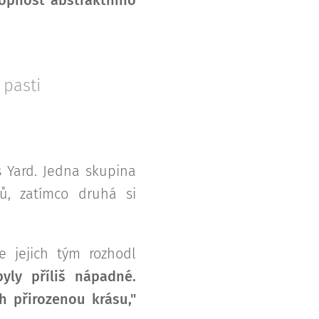
 pasti
's Yard. Jedna skupina
ů, zatímco druhá si
e jejich tým rozhodl
yly příliš nápadné.
h přirozenou krásu,"