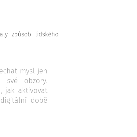
valy způsob lidského
echat mysl jen
e své obzory.
 jak aktivovat
digitální době