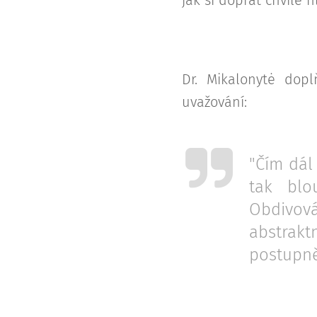
Dr. Mikalonytė dopl
uvažování:
"Čím dál
tak blo
Obdivová
abstrakt
postupně 