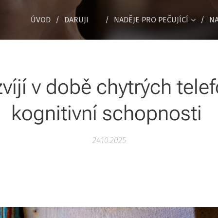
ÚVOD
DARUJI ♥
NADĚJE PRO PEČUJÍCÍ
NA
íjí v době chytrých tele
kognitivní schopnosti
24.10.2025