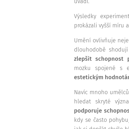
uvádí.
Výsledky experiment
prokázali vyšší míru 
Umění ovlivňuje neje
dlouhodobě shoduj
zlepšit schopnost 
mozku spojené s e
estetickým hodnotá
Navíc mnoho umělců 
hledat skryté výz
podporuje schopnost
kdy se často pohybu
jak si dopřát chvíle