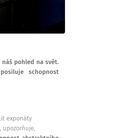
 náš pohled na svět.
posiluje schopnost
tit exponáty
, upozorňuje,
hopnost abstraktního