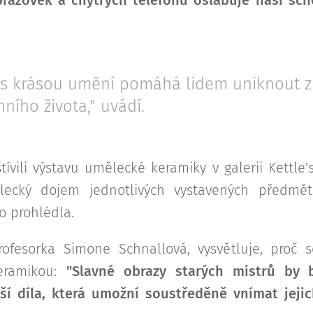
 s krásou umění pomáhá lidem uniknout z
ního života," uvádí.
tívili výstavu umělecké keramiky v galerii Kettle
ecký dojem jednotlivých vystavených předmět
o prohlédla.
ofesorka Simone Schnallová, vysvětluje, proč s
eramikou:
"Slavné obrazy starých mistrů by b
í díla, která umožní soustředěně vnímat jejic