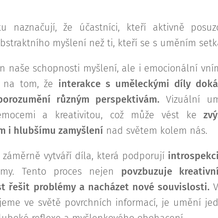
u naznačují, že účastníci, kteří aktivně posuz
abstraktního myšlení než ti, kteří se s uměním set
n naše schopnosti myšlení, ale i emocionální vní
í na tom, že
interakce s uměleckými díly doká
porozumění různým perspektivám.
Vizuální um
mocemi a kreativitou, což může vést ke
zvý
m i hlubšímu zamyšlení
nad světem kolem nás.
záměrně vytváří díla, která podporují
introspekc
namy. Tento proces nejen
povzbuzuje kreativn
 řešit problémy a nacházet nové souvislosti.
jeme ve světě povrchních informací, je umění je
 hluboké reflexe a myšlenkového obohacení.