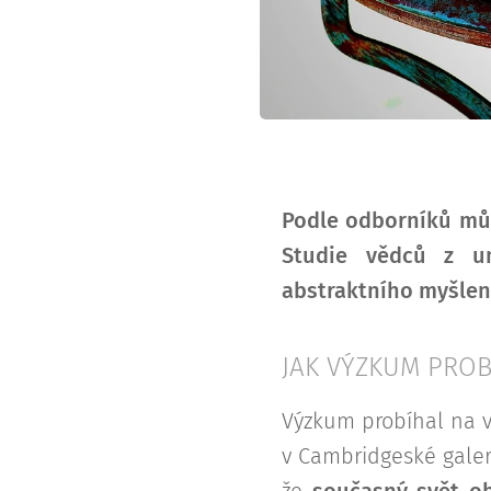
Podle odborníků můž
Studie vědců z un
abstraktního myšlen
JAK VÝZKUM PROB
Výzkum probíhal na v
v Cambridgeské galeri
že
současný svět ob