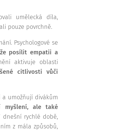
ovali umělecká díla,
kali pouze povrchně.
mání. Psychologové se
že posílit empatii a
ění aktivuje oblasti
šené citlivosti vůči
i
a umožňují divákům
í myšlení, ale také
V dnešní rychlé době,
dním z mála způsobů,